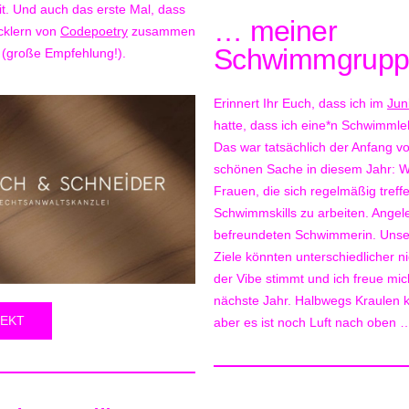
. Und auch das erste Mal, dass
… meiner
icklern von
Codepoetry
zusammen
Schwimmgrupp
 (große Empfehlung!).
Erinnert Ihr Euch, dass ich im
Jun
hatte, dass ich eine*n Schwimmle
Das war tatsächlich der Anfang vo
schönen Sache in diesem Jahr: Wir
Frauen, die sich regelmäßig treff
Schwimmskills zu arbeiten. Angele
befreundeten Schwimmerin. Unse
Ziele könnten unterschiedlicher ni
der Vibe stimmt und ich freue mi
nächste Jahr. Halbwegs Kraulen ka
EKT
aber es ist noch Luft nach oben 