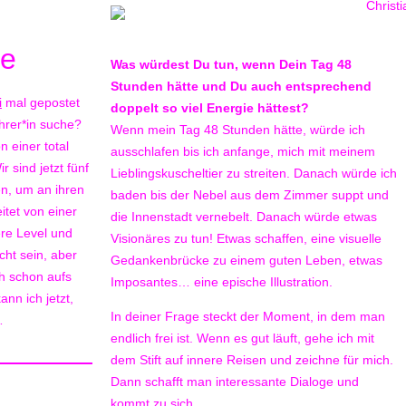
e
Was würdest Du tun, wenn Dein Tag 48
Stunden hätte und Du auch entsprechend
i
mal gepostet
doppelt so viel Energie hättest?
hrer*in suche?
Wenn mein Tag 48 Stunden hätte, würde ich
n einer total
ausschlafen bis ich anfange, mich mit meinem
 sind jetzt fünf
Lieblingskuscheltier zu streiten. Danach würde ich
en, um an ihren
baden bis der Nebel aus dem Zimmer suppt und
itet von einer
die Innenstadt vernebelt. Danach würde etwas
re Level und
Visionäres zu tun! Etwas schaffen, eine visuelle
cht sein, aber
Gedankenbrücke zu einem guten Leben, etwas
ch schon aufs
Imposantes… eine epische Illustration.
nn ich jetzt,
In deiner Frage steckt der Moment, in dem man
…
endlich frei ist. Wenn es gut läuft, gehe ich mit
dem Stift auf innere Reisen und zeichne für mich.
Dann schafft man interessante Dialoge und
kommt zu sich.