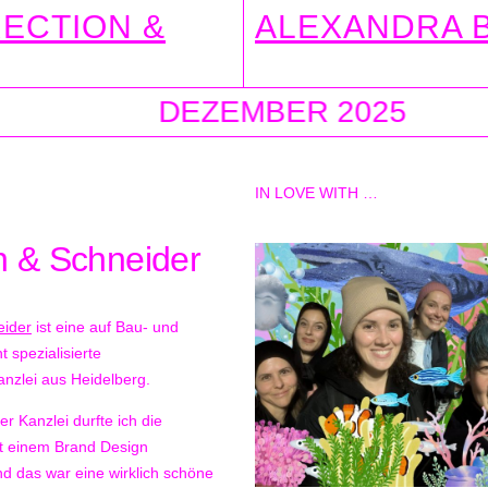
RECTION &
ALEXANDRA B
DEZEMBER 2025
DEZ
IN LOVE WITH …
h & Schneider
eider
ist eine auf Bau- und
 spezialisierte
nzlei aus Heidelberg.
r Kanzlei durfte ich die
t einem Brand Design
nd das war eine wirklich schöne