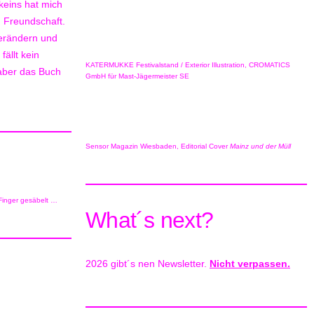
 keins hat mich
m Freundschaft.
erändern und
fällt kein
KATERMUKKE Festivalstand / Exterior Illustration, CROMATICS
 aber das Buch
GmbH für Mast-Jägermeister SE
Sensor Magazin Wiesbaden, Editorial Cover
Mainz und der Müll
 Finger gesäbelt …
What´s next?
2026 gibt´s nen Newsletter.
Nicht verpassen.