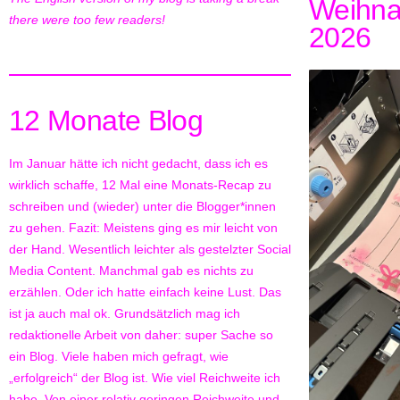
Weihna
there were too few readers!
2026
12 Monate Blog
Im Januar hätte ich nicht gedacht, dass ich es
wirklich schaffe, 12 Mal eine Monats-Recap zu
schreiben und (wieder) unter die Blogger*innen
zu gehen. Fazit: Meistens ging es mir leicht von
der Hand. Wesentlich leichter als gestelzter Social
Media Content. Manchmal gab es nichts zu
erzählen. Oder ich hatte einfach keine Lust. Das
ist ja auch mal ok. Grundsätzlich mag ich
redaktionelle Arbeit von daher: super Sache so
ein Blog. Viele haben mich gefragt, wie
„erfolgreich“ der Blog ist. Wie viel Reichweite ich
habe. Von einer relativ geringen Reichweite und