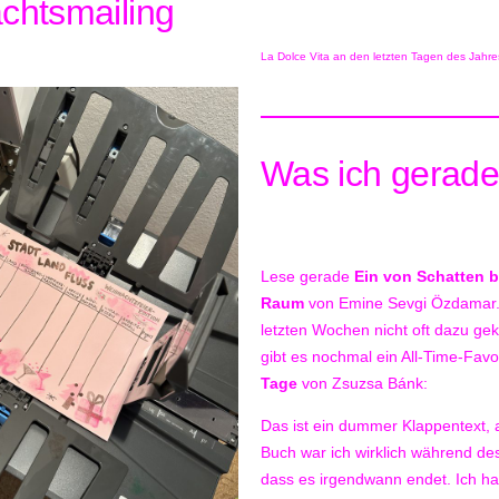
chtsmailing
La Dolce Vita an den letzten Tagen des Jahre
Was ich gerade
Lese gerade
Ein von Schatten b
Raum
von Emine Sevgi Özdamar. 
letzten Wochen nicht oft dazu g
gibt es nochmal ein All-Time-Favo
Tage
von Zsuzsa Bánk:
Das ist ein dummer Klappentext, 
Buch war ich wirklich während des
dass es irgendwann endet. Ich h