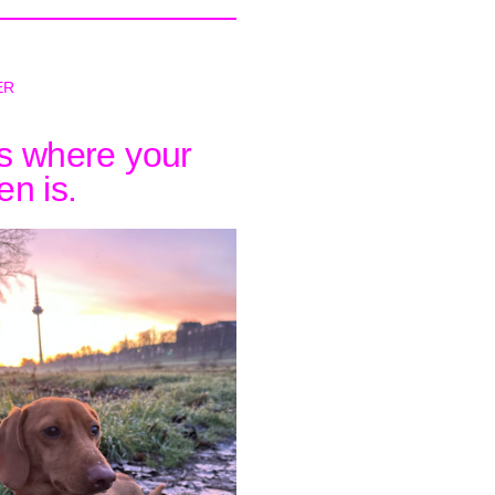
ER
s where your
n is.