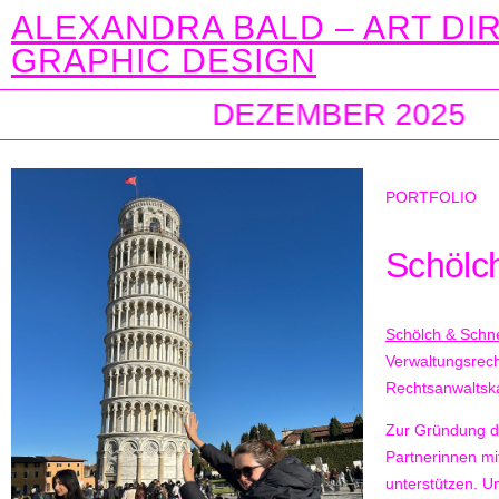
ALEXANDRA BALD – ART DI
GRAPHIC DESIGN
DEZEMBER 2025
PORTFOLIO
Schölc
Schölch & Schn
Verwaltungsrecht
Rechtsanwaltska
Zur Gründung de
Partnerinnen mi
unterstützen. U