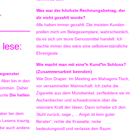
Was war der höchste Rechnungsbetrag, der
s.
dir nicht gezahlt wurde?
Alle haben immer gezahlt. Die meisten Kunden
prellen mich um Belegexemplare, wahrscheinlich,
da es sich um teure Genussmittel handelt. Ich
 lese:
dachte immer dies wäre eine selbstverständliche
Ehrengeste …
Wie macht man mit eine*n Kund*in Schluss?
(Zusammenarbeit beenden)
egrenzter
Wie Don Draper: Im Meeting am Mahagoni-Tisch,
Aber bin in den
vor versammelter Mannschaft. Ich ziehe die
ekommen. Daher
Zigarette aus dem Mundwinkel, zerfleddere sie im
urite
Die hellen
Aschenbecher und schwadroniere über die
visionäre Kraft der Ideen. Dann schiebe ich den
aber bei dem
Stuhl zurück, sage „ …Angst ist kein guter
 Lesens traurig,
Berater“, richte die Krawatte, nicke
abe auch andere
bedeutungsvoll und verlasse den Raum.