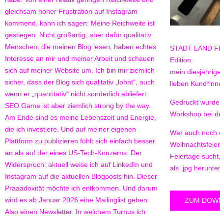
gleichsam hoher Frustration auf Instagram
kommend, kann ich sagen: Meine Reichweite ist
gestiegen. Nicht großartig, aber dafür qualitativ.
Menschen, die meinen Blog lesen, haben echtes
STADT LAND FLU
Interesse an mir und meiner Arbeit und schauen
Edition:
sich auf meiner Website um. Ich bin mir ziemlich
mein diesjähri
sicher, dass der Blog sich qualitativ „lohnt“, auch
lieben Kund*inn
wenn er „quantitativ“ nicht sonderlich abliefert.
Gedruckt wurde
SEO Game ist aber ziemlich strong by the way.
Workshop bei d
Am Ende sind es meine Lebenszeit und Energie,
die ich investiere. Und auf meiner eigenen
Wer auch noch 
Plattform zu publizieren fühlt sich einfach besser
Weihnachtsfeier 
an als auf der eines US-Tech-Konzerns. Der
Feiertage sucht
Widerspruch: aktuell weise ich auf LinkedIn und
als .jpg herunte
Instagram auf die aktuellen Blogposts hin. Dieser
Praaadoxität möchte ich entkommen. Und darum
wird es ab Januar 2026 eine Mailinglist geben.
ZUM DOW
Also einen Newsletter. In welchem Turnus ich