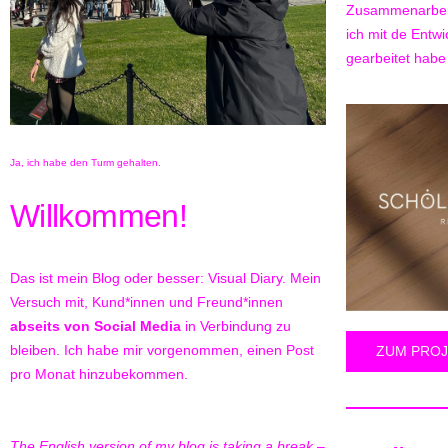
Zusammenarbeit
ich mit de Entw
gearbeitet habe
Ja, ich habe den Turm gehalten.
Willkommen!
Das ist mein Blog oder besser: Visual Diary. Mein
Versuch mit, Kund*innen und Freund*innen
abseits von Social Media
in Verbindung zu
bleiben. Ich habe mir vorgenommen, einen Post
ZUM PROJ
pro Monat hinzubekommen.
The English version of my blog is taking a break –